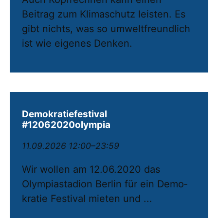
Beitrag zum Klimaschutz leisten. Es
gibt nichts, was so umweltfreundlich
ist wie eigenes Denken.
Demokratiefestival
#12062020olympia
11.09.2026 12:00–23:59
Wir wollen am 12.06.2020 das
Olympiastadion Berlin für ein De­mo­
kratie Festival mieten und ...