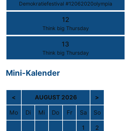
Demokratiefestival #12062020olympia
12
Think big Thursday
13
Think big Thursday
Mini-Kalender
<
AUGUST 2026
>
Mo
Di
Mi
Do
Fr
Sa
So
1
2