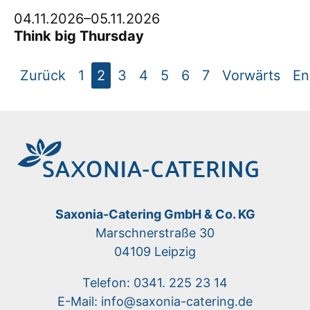
04.11.2026–05.11.2026
Think big Thursday
Zurück
1
2
3
4
5
6
7
Vorwärts
En
Saxonia-Catering GmbH & Co. KG
Marschnerstraße 30
04109 Leipzig
Telefon: 0341. 225 23 14
E-Mail: info@saxonia-catering.de