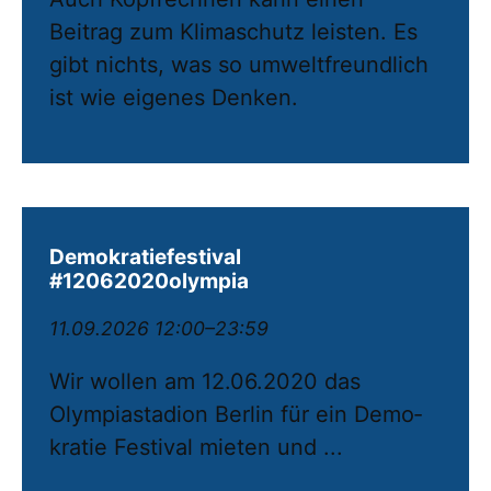
Beitrag zum Klimaschutz leisten. Es
gibt nichts, was so umweltfreundlich
ist wie eigenes Denken.
Demokratiefestival
#12062020olympia
11.09.2026 12:00–23:59
Wir wollen am 12.06.2020 das
Olympiastadion Berlin für ein De­mo­
kratie Festival mieten und ...