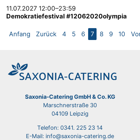
11.07.2027 12:00–23:59
Demokratiefestival #12062020olympia
Anfang
Zurück
4
5
6
7
8
9
10
Vo
Saxonia-Catering GmbH & Co. KG
Marschnerstraße 30
04109 Leipzig
Telefon: 0341. 225 23 14
E-Mail: info@saxonia-catering.de