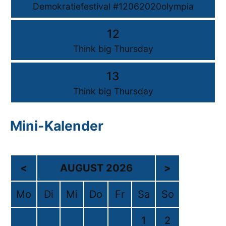
Demokratiefestival #12062020olympia
12
Think big Thursday
13
Think big Thursday
Mini-Kalender
<
AUGUST 2026
>
Mo
Di
Mi
Do
Fr
Sa
So
1
2