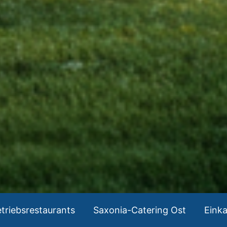
triebsrestaurants
Saxonia-Catering Ost
Eink