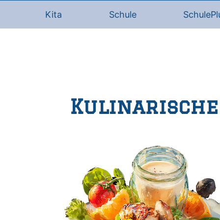
Kita
Schule
SchulePl
Kulinarische