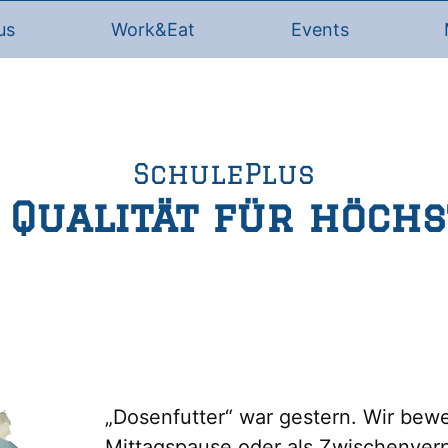
us
Work&Eat
Events
SchulePlus
 Qualität für höch
„Dosenfutter“ war gestern. Wir bew
Mittagspause oder als Zwischenve