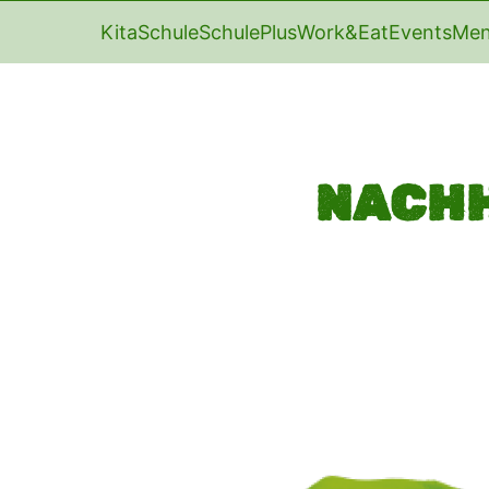
Kita
Schule
SchulePlus
Work&Eat
Events
Men
NACHH