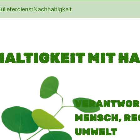
ülieferdienst
Nachhaltigkeit
ALTIGKEIT MIT H
VERANTWOR
MENSCH, RE
UMWELT