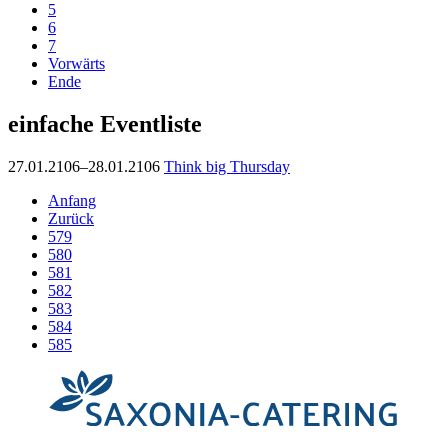
5
6
7
Vorwärts
Ende
einfache Eventliste
27.01.2106–28.01.2106
Think big Thursday
Anfang
Zurück
579
580
581
582
583
584
585