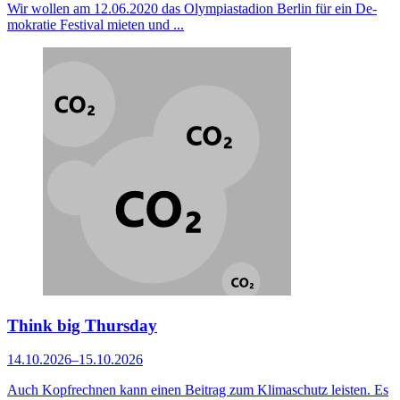
Wir wollen am 12.06.2020 das Olympiastadion Berlin für ein De­
mo­kratie Festival mieten und ...
Think big Thursday
14.10.2026–15.10.2026
Auch Kopfrechnen kann einen Beitrag zum Klimaschutz leisten. Es