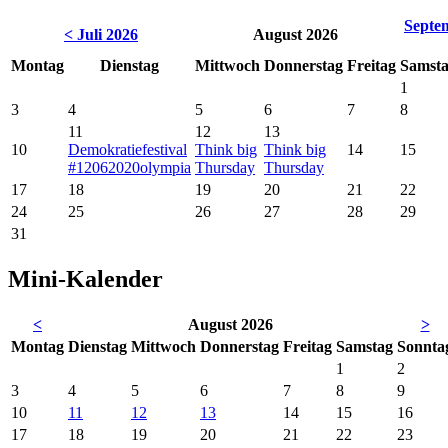
Septe
< Juli 2026
August 2026
Montag
Dienstag
Mittwoch
Donnerstag
Freitag
Samst
1
3
4
5
6
7
8
11
12
13
10
Demokratiefestival
Think big
Think big
14
15
#12062020olympia
Thursday
Thursday
17
18
19
20
21
22
24
25
26
27
28
29
31
Mini-Kalender
<
August 2026
>
Mo
ntag
Di
enstag
Mi
ttwoch
Do
nnerstag
Fr
eitag
Sa
mstag
So
nnta
1
2
3
4
5
6
7
8
9
10
11
12
13
14
15
16
17
18
19
20
21
22
23