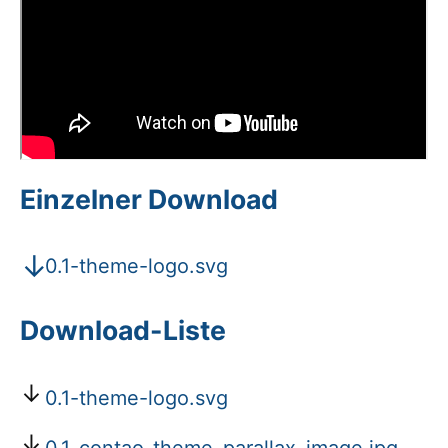
Einzelner Download
0.1-theme-logo.svg
Download-Liste
0.1-theme-logo.svg
0.1_contao_theme_parallax_image.jpg