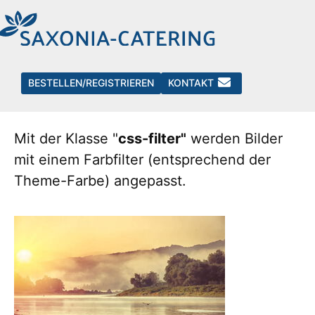
Media-Elemente
Übersicht von Bildern, Galerien,
BESTELLEN/REGISTRIEREN
KONTAKT
Downloads und Videos.
Mit der Klasse "
css-filter"
werden Bilder
mit einem Farbfilter (entsprechend der
Theme-Farbe) angepasst.