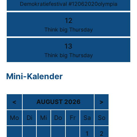
Demokratiefestival #12062020olympia
12
Think big Thursday
13
Think big Thursday
Mini-Kalender
<
AUGUST 2026
>
Mo
Di
Mi
Do
Fr
Sa
So
1
2