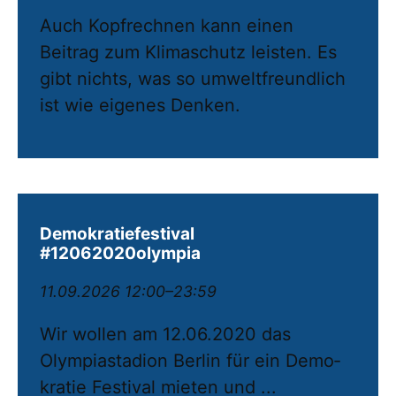
Auch Kopfrechnen kann einen
Beitrag zum Klimaschutz leisten. Es
gibt nichts, was so umweltfreundlich
ist wie eigenes Denken.
Demokratiefestival
#12062020olympia
11.09.2026 12:00–23:59
Wir wollen am 12.06.2020 das
Olympiastadion Berlin für ein De­mo­
kratie Festival mieten und ...