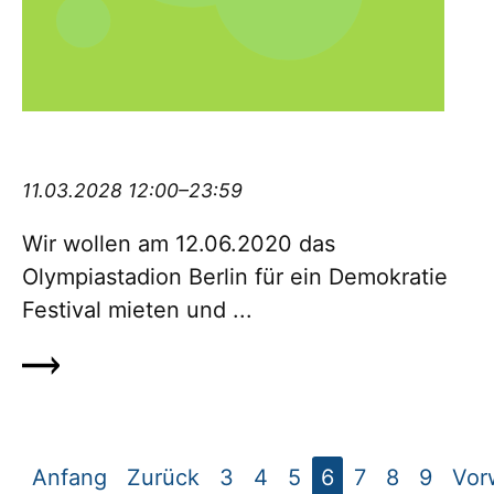
Demokratiefestival #12062020olympia
11.03.2028 12:00–23:59
Wir wollen am 12.06.2020 das
Olympiastadion Berlin für ein De­mo­kratie
Festival mieten und ...
Anfang
Zurück
3
4
5
6
7
8
9
Vor