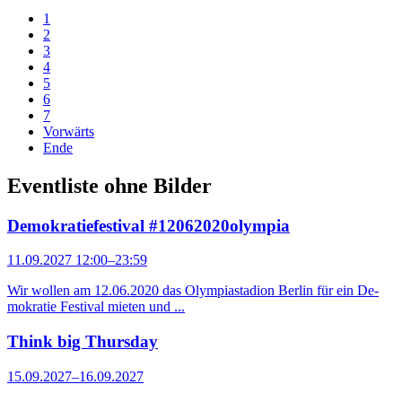
1
2
3
4
5
6
7
Vorwärts
Ende
Eventliste ohne Bilder
Demokratiefestival #12062020olympia
11.09.2027 12:00–23:59
Wir wollen am 12.06.2020 das Olympiastadion Berlin für ein De­
mo­kratie Festival mieten und ...
Think big Thursday
15.09.2027–16.09.2027