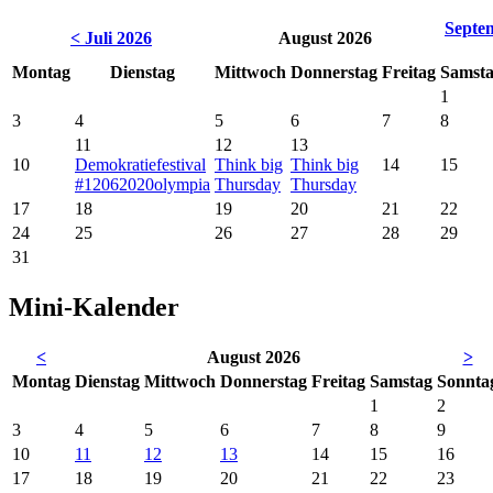
Septe
< Juli 2026
August 2026
Montag
Dienstag
Mittwoch
Donnerstag
Freitag
Samst
1
3
4
5
6
7
8
11
12
13
10
Demokratiefestival
Think big
Think big
14
15
#12062020olympia
Thursday
Thursday
17
18
19
20
21
22
24
25
26
27
28
29
31
Mini-Kalender
<
August 2026
>
Mo
ntag
Di
enstag
Mi
ttwoch
Do
nnerstag
Fr
eitag
Sa
mstag
So
nnta
1
2
3
4
5
6
7
8
9
10
11
12
13
14
15
16
17
18
19
20
21
22
23