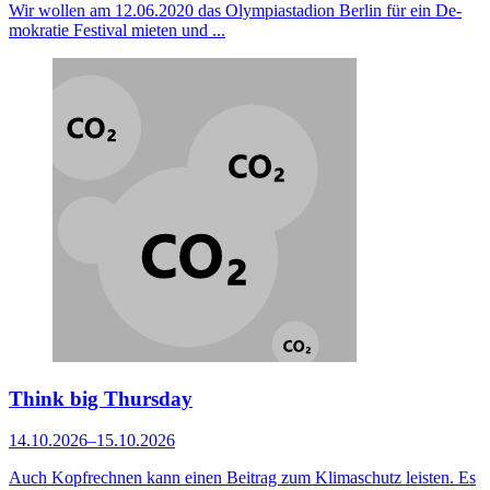
Wir wollen am 12.06.2020 das Olympiastadion Berlin für ein De­
mo­kratie Festival mieten und ...
Think big Thursday
14.10.2026–15.10.2026
Auch Kopfrechnen kann einen Beitrag zum Klimaschutz leisten. Es